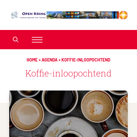
HOME
»
AGENDA
»
KOFFIE-INLOOPOCHTEND
Koffie-inloopochtend