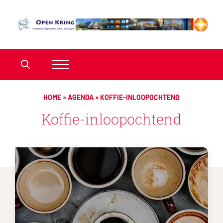
HOME
»
AGENDA
»
KOFFIE-INLOOPOCHTEND
Koffie-inloopochtend