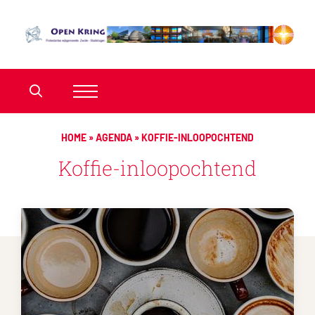
HOME
»
AGENDA
»
KOFFIE-INLOOPOCHTEND
Koffie-inloopochtend