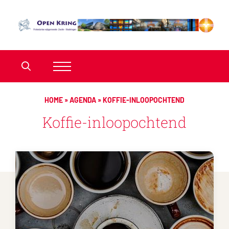
HOME
»
AGENDA
»
KOFFIE-INLOOPOCHTEND
Koffie-inloopochtend