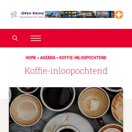
HOME
»
AGENDA
»
KOFFIE-INLOOPOCHTEND
Koffie-inloopochtend