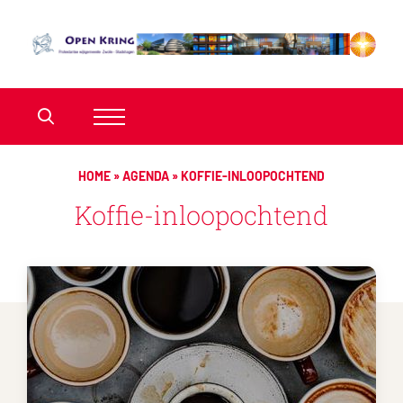
HOME
»
AGENDA
»
KOFFIE-INLOOPOCHTEND
Koffie-inloopochtend