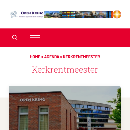
HOME
»
AGENDA
»
KERKRENTMEESTER
Kerkrentmeester