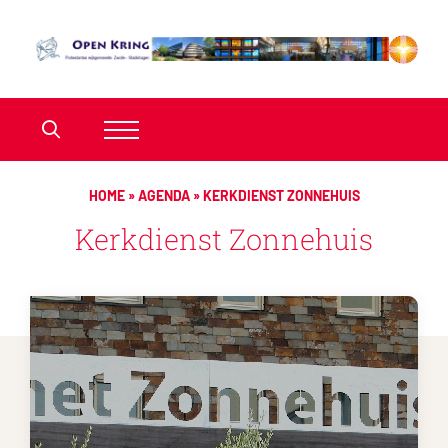
HOME
»
AGENDA
»
KERKDIENST ZONNEHUIS
Kerkdienst Zonnehuis