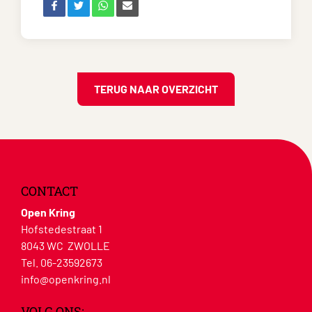
TERUG NAAR OVERZICHT
CONTACT
Open Kring
Hofstedestraat 1
8043 WC ZWOLLE
Tel. 06-23592673
info@openkring.nl
VOLG ONS: