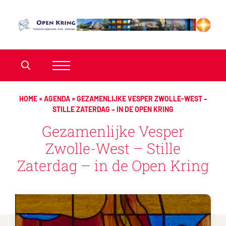
HOME
»
AGENDA
»
GEZAMENLIJKE VESPER ZWOLLE-WEST –
STILLE ZATERDAG – IN DE OPEN KRING
Gezamenlijke Vesper
Zwolle-West – Stille
Zaterdag – in de Open Kring