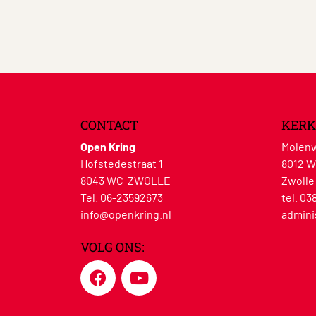
CONTACT
KERK
Open Kring
Molenw
Hofstedestraat 1
8012 
8043 WC ZWOLLE
Zwolle
Tel. 06-23592673
tel. 03
info@openkring.nl
admini
VOLG ONS: