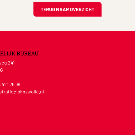
TERUG NAAR OVERZICHT
ELIJK BUREAU
eg 241
WG
8 421 75 96
stratie@pknzwolle.nl