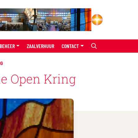
BEHEER
ZAALVERHUUR
CONTACT
NG
de Open Kring