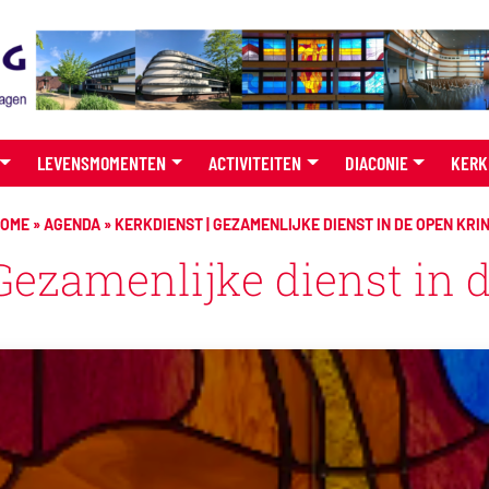
LEVENSMOMENTEN
ACTIVITEITEN
DIACONIE
KERK
OME
»
AGENDA
»
KERKDIENST | GEZAMENLIJKE DIENST IN DE OPEN KRI
 Gezamenlijke dienst in 