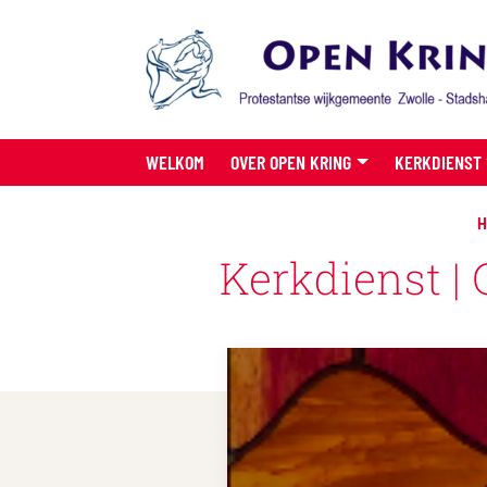
WELKOM
OVER OPEN KRING
KERKDIENST
H
Kerkdienst |