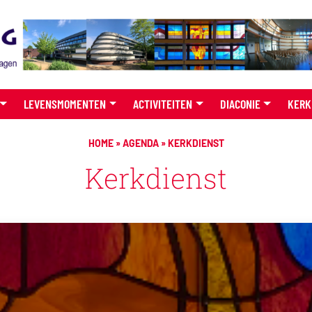
LEVENSMOMENTEN
ACTIVITEITEN
DIACONIE
KERK
HOME
»
AGENDA
»
KERKDIENST
Kerkdienst