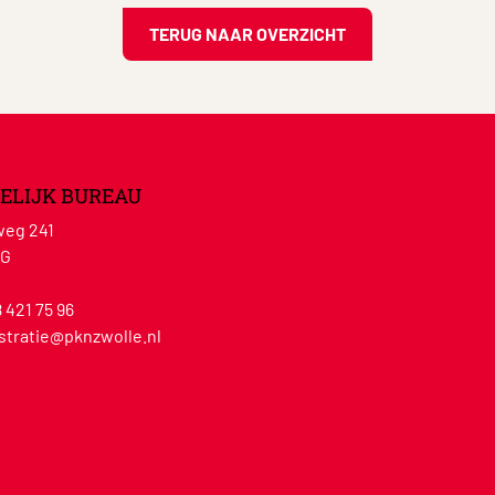
TERUG NAAR OVERZICHT
ELIJK BUREAU
eg 241
WG
8 421 75 96
stratie@pknzwolle.nl