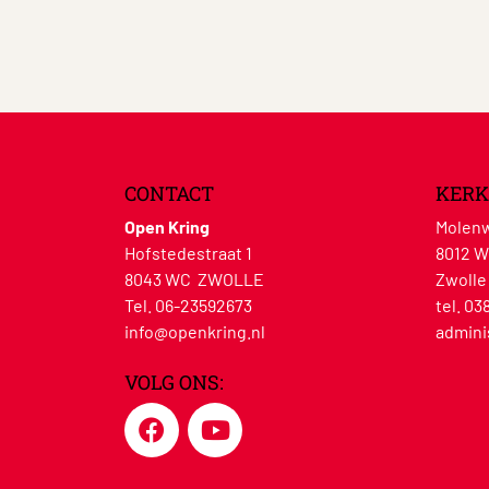
CONTACT
KERK
Open Kring
Molenw
Hofstedestraat 1
8012 
8043 WC ZWOLLE
Zwolle
Tel. 06-23592673
tel. 03
info@openkring.nl
admini
VOLG ONS: