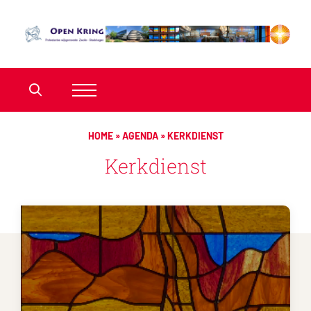
HOME
»
AGENDA
»
KERKDIENST
Kerkdienst