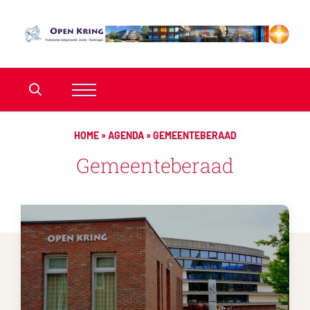
HOME
»
AGENDA
»
GEMEENTEBERAAD
Gemeenteberaad