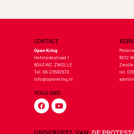
CONTACT
KERK
Open Kring
Molenw
Hofstedestraat 1
8012 
8043 WC ZWOLLE
Zwolle
Tel. 06-23592673
tel. 03
info@openkring.nl
admini
VOLG ONS:
ONDERDEEL VAN:
DE PROTEST