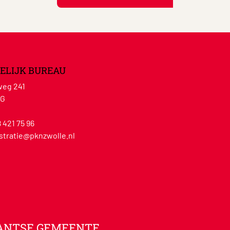
ELIJK BUREAU
eg 241
WG
8 421 75 96
stratie@pknzwolle.nl
ANTSE GEMEENTE