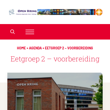
HOME
»
AGENDA
»
EETGROEP 2 – VOORBEREIDING
Eetgroep 2 – voorbereiding