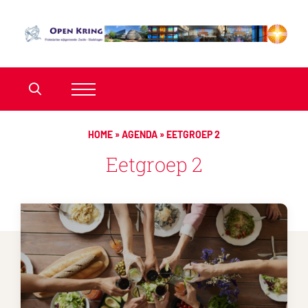
HOME
»
AGENDA
»
EETGROEP 2
Eetgroep 2