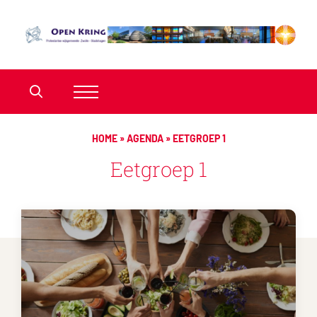
HOME
»
AGENDA
»
EETGROEP 1
Eetgroep 1