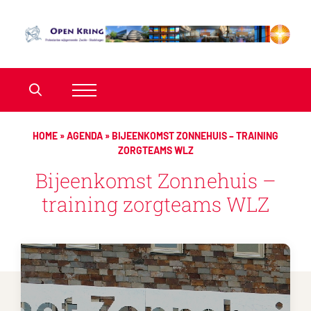
HOME
»
AGENDA
»
BIJEENKOMST ZONNEHUIS – TRAINING
ZORGTEAMS WLZ
Bijeenkomst Zonnehuis –
training zorgteams WLZ