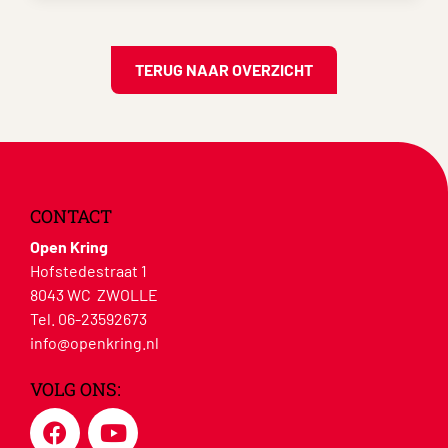
TERUG NAAR OVERZICHT
CONTACT
Open Kring
Hofstedestraat 1
8043 WC ZWOLLE
Tel. 06-23592673
info@openkring.nl
VOLG ONS: