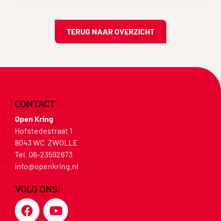
TERUG NAAR OVERZICHT
CONTACT
Open Kring
Hofstedestraat 1
8043 WC ZWOLLE
Tel. 06-23592673
info@openkring.nl
VOLG ONS: