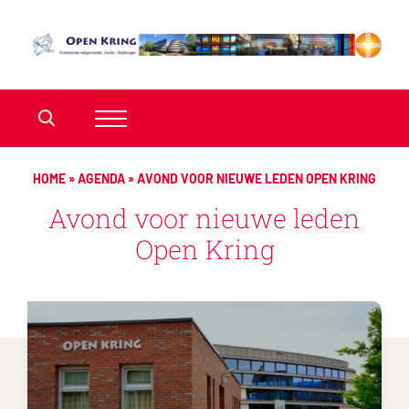
HOME
»
AGENDA
»
AVOND VOOR NIEUWE LEDEN OPEN KRING
Avond voor nieuwe leden
Open Kring