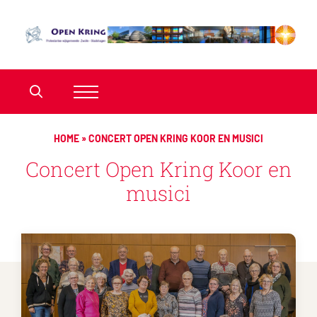
HOME
»
CONCERT OPEN KRING KOOR EN MUSICI
Concert Open Kring Koor en
musici